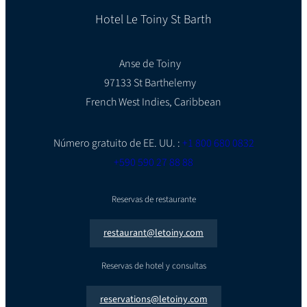
Hotel Le Toiny St Barth
Anse de Toiny
97133 St Barthelemy
French West Indies, Caribbean
Número gratuito de EE. UU. :
+1 800 680 0832
+590 590 27 88 88
Reservas de restaurante
restaurant@letoiny.com
Reservas de hotel y consultas
reservations@letoiny.com