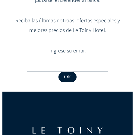
¡Súbase, el Defender arranca!
Reciba las últimas noticias, ofertas especiales y
mejores precios de Le Toiny Hotel.
Ingrese su email
E
E
m
m
a
a
OK
i
i
l
l
*
E
m
a
i
l