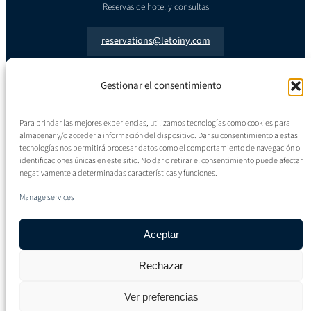
Reservas de hotel y consultas
reservations@letoiny.com
Gestionar el consentimiento
Para brindar las mejores experiencias, utilizamos tecnologías como cookies para
almacenar y/o acceder a información del dispositivo. Dar su consentimiento a estas
tecnologías nos permitirá procesar datos como el comportamiento de navegación o
identificaciones únicas en este sitio. No dar o retirar el consentimiento puede afectar
Facebook
Instagram
negativamente a determinadas características y funciones.
Manage services
About Relais & Châteaux
Política de privacidad
Aceptar
Cookie policy
Rechazar
Carrières
Ver preferencias